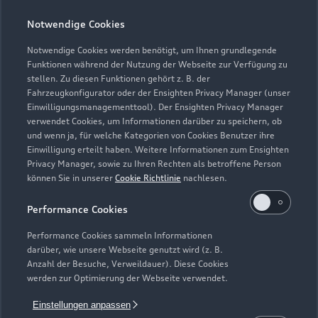
Teile- & Zubehörverkauf
Notwendige Cookies
Geschlossen
,
öffnet am
Donnerstag
08:00
Notwendige Cookies werden benötigt, um Ihnen grundlegende
Funktionen während der Nutzung der Webseite zur Verfügung zu
stellen. Zu diesen Funktionen gehört z. B. der
Fahrzeugkonfigurator oder der Ensighten Privacy Manager (unser
Einwilligungsmanagementtool). Der Ensighten Privacy Manager
Zurück nach oben
verwendet Cookies, um Informationen darüber zu speichern, ob
und wenn ja, für welche Kategorien von Cookies Benutzer ihre
Einwilligung erteilt haben. Weitere Informationen zum Ensighten
Modelle
Privacy Manager, sowie zu Ihren Rechten als betroffene Person
können Sie in unserer
Cookie Richtlinie
nachlesen.
Kaufen & leasen
Alle Modelle
Performance Cookies
Modelle vergleichen
Service & Zubehör
Performance Cookies sammeln Informationen
Neuwagensuche
darüber, wie unsere Webseite genutzt wird (z. B.
Elektromodelle
Anzahl der Besuche, Verweildauer). Diese Cookies
Gebrauchtwagensuche
Support
werden zur Optimierung der Webseite verwendet.
Saisonale Angebote
Plug-in-Hybride
Gebrauchtwagen
Einstellungen anpassen
Audi Services
Über Audi