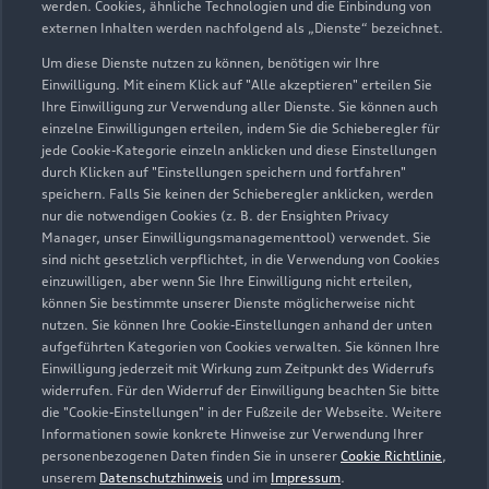
werden. Cookies, ähnliche Technologien und die Einbindung von
externen Inhalten werden nachfolgend als „Dienste“ bezeichnet.
info.audi@ernst-koenig.de
Um diese Dienste nutzen zu können, benötigen wir Ihre
Einwilligung. Mit einem Klick auf "Alle akzeptieren" erteilen Sie
Kontaktdaten herunterladen
Ihre Einwilligung zur Verwendung aller Dienste. Sie können auch
einzelne Einwilligungen erteilen, indem Sie die Schieberegler für
jede Cookie-Kategorie einzeln anklicken und diese Einstellungen
durch Klicken auf "Einstellungen speichern und fortfahren"
Öffnungszeiten
speichern. Falls Sie keinen der Schieberegler anklicken, werden
nur die notwendigen Cookies (z. B. der Ensighten Privacy
Manager, unser Einwilligungsmanagementtool) verwendet. Sie
sind nicht gesetzlich verpflichtet, in die Verwendung von Cookies
Verkauf
einzuwilligen, aber wenn Sie Ihre Einwilligung nicht erteilen,
Geschlossen
,
öffnet am
Donnerstag
können Sie bestimmte unserer Dienste möglicherweise nicht
nutzen. Sie können Ihre Cookie-Einstellungen anhand der unten
08:00
aufgeführten Kategorien von Cookies verwalten. Sie können Ihre
Einwilligung jederzeit mit Wirkung zum Zeitpunkt des Widerrufs
Service
widerrufen. Für den Widerruf der Einwilligung beachten Sie bitte
die "Cookie-Einstellungen" in der Fußzeile der Webseite. Weitere
Geschlossen
,
öffnet am
Donnerstag
Informationen sowie konkrete Hinweise zur Verwendung Ihrer
08:00
personenbezogenen Daten finden Sie in unserer
Cookie Richtlinie
,
unserem
Datenschutzhinweis
und im
Impressum
.