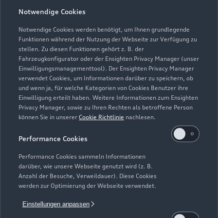
Öffnungszeiten
Notwendige Cookies
Notwendige Cookies werden benötigt, um Ihnen grundlegende
Funktionen während der Nutzung der Webseite zur Verfügung zu
Verkauf
stellen. Zu diesen Funktionen gehört z. B. der
Geöffnet bis
13:00
Fahrzeugkonfigurator oder der Ensighten Privacy Manager (unser
Einwilligungsmanagementtool). Der Ensighten Privacy Manager
verwendet Cookies, um Informationen darüber zu speichern, ob
Service
und wenn ja, für welche Kategorien von Cookies Benutzer ihre
Geschlossen
,
öffnet am
Montag 08:00
Einwilligung erteilt haben. Weitere Informationen zum Ensighten
Privacy Manager, sowie zu Ihren Rechten als betroffene Person
können Sie in unserer
Cookie Richtlinie
nachlesen.
Teile- & Zubehörverkauf
Geschlossen
,
öffnet am
Montag 08:00
Performance Cookies
Performance Cookies sammeln Informationen
darüber, wie unsere Webseite genutzt wird (z. B.
Anzahl der Besuche, Verweildauer). Diese Cookies
werden zur Optimierung der Webseite verwendet.
Einstellungen anpassen