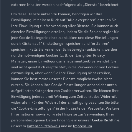
externen Inhalten werden nachfolgend als „Dienste“ bezeichnet.
Um diese Dienste nutzen zu können, benötigen wir Ihre
Einwilligung. Mit einem Klick auf "Alle akzeptieren" erteilen Sie
Ihre Einwilligung zur Verwendung aller Dienste. Sie können auch
einzelne Einwilligungen erteilen, indem Sie die Schieberegler für
jede Cookie-Kategorie einzeln anklicken und diese Einstellungen
durch Klicken auf "Einstellungen speichern und fortfahren"
speichern. Falls Sie keinen der Schieberegler anklicken, werden
nur die notwendigen Cookies (z. B. der Ensighten Privacy
Blochmattenstraße 1
Manager, unser Einwilligungsmanagementtool) verwendet. Sie
79331 Teningen
sind nicht gesetzlich verpflichtet, in die Verwendung von Cookies
einzuwilligen, aber wenn Sie Ihre Einwilligung nicht erteilen,
können Sie bestimmte unserer Dienste möglicherweise nicht
07641 91630
nutzen. Sie können Ihre Cookie-Einstellungen anhand der unten
aufgeführten Kategorien von Cookies verwalten. Sie können Ihre
info.audi@ernst-koenig.de
Einwilligung jederzeit mit Wirkung zum Zeitpunkt des Widerrufs
widerrufen. Für den Widerruf der Einwilligung beachten Sie bitte
die "Cookie-Einstellungen" in der Fußzeile der Webseite. Weitere
Kontaktdaten herunterladen
Informationen sowie konkrete Hinweise zur Verwendung Ihrer
personenbezogenen Daten finden Sie in unserer
Cookie Richtlinie
,
unserem
Datenschutzhinweis
und im
Impressum
.